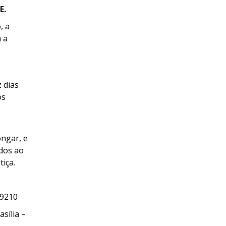
E.
, a
 a
 dias
os
ongar, e
dos ao
iça.
-9210
asília –